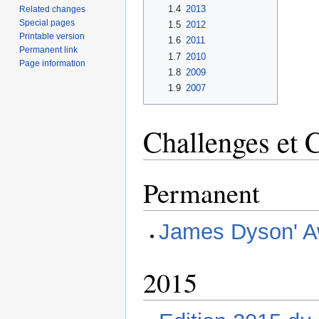
1.4
2013
Related changes
Special pages
1.5
2012
Printable version
1.6
2011
Permanent link
1.7
2010
Page information
1.8
2009
1.9
2007
Challenges et 
Permanent
James Dyson' A
2015