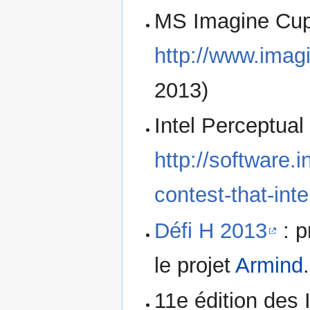
MS Imagine Cup
http://www.imag
2013)
Intel Perceptua
http://software.i
contest-that-int
Défi H 2013
: p
le projet
Armind
.
11e édition des