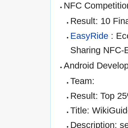
NFC Competitio
Result: 10 Fina
EasyRide
: Eco
Sharing NFC-
Android Develop
Team:
Result: Top 25
Title: WikiGui
Description: s