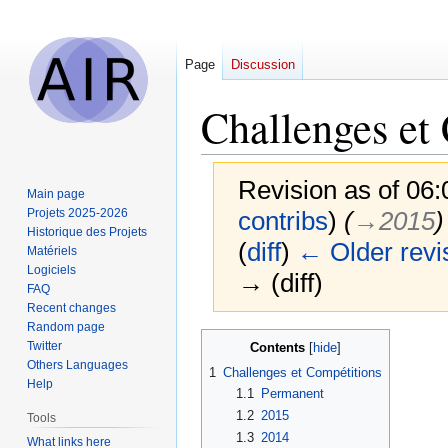
Page
Discussion
Challenges et
Revision as of 06
Main page
Projets 2025-2026
contribs
)
(
→‎2015
)
Historique des Projets
(
diff
)
← Older revi
Matériels
Logiciels
→ (diff)
FAQ
Recent changes
Random page
Jump
Jump
Twitter
Contents
to
to
Others Languages
1
Challenges et Compétitions
navigation
search
Help
1.1
Permanent
1.2
2015
Tools
1.3
2014
What links here