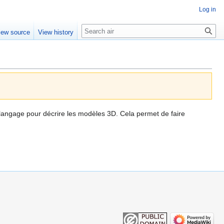
Log in
Search
iew source
View history
 langage pour décrire les modèles 3D. Cela permet de faire