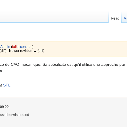
Read
V
y
Admin
(
talk
|
contribs
)
(diff) | Newer revision → (diff)
ce de CAO mécanique. Sa spécificité est qu'il utilise une approche par
s.
at
STL
.
 09:22.
ss otherwise noted.