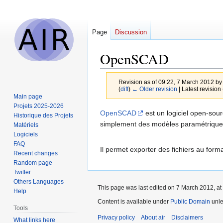
Page
Discussion
OpenSCAD
Revision as of 09:22, 7 March 2012 b
(
diff
)
← Older revision
| Latest revision 
Main page
Projets 2025-2026
Jump
Jump
OpenSCAD
est un logiciel open-sour
Historique des Projets
to
to
simplement des modèles paramétrique
Matériels
navigation
search
Logiciels
FAQ
Il permet exporter des fichiers au form
Recent changes
Random page
Twitter
Others Languages
This page was last edited on 7 March 2012, at
Help
Content is available under
Public Domain
unle
Tools
Privacy policy
About air
Disclaimers
What links here