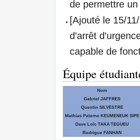
de permettre un
[Ajouté le 15/11
d'arrêt d'urgenc
capable de fonc
Équipe étudiant
Nom
Gabriel JAFFRES
Quentin SILVESTRE
Mathias Paterne KEUMENEUK SIPE
Dave Loïc TAKA TEGUEU
Rodrigue FANHAN