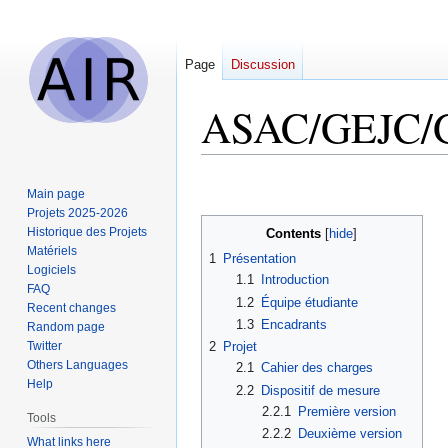
Page
Discussion
ASAC/GEJC/
Jump
Jump
Main page
to
to
Projets 2025-2026
navigation
search
Historique des Projets
Contents
Matériels
1
Présentation
Logiciels
1.1
Introduction
FAQ
1.2
Équipe étudiante
Recent changes
1.3
Encadrants
Random page
Twitter
2
Projet
Others Languages
2.1
Cahier des charges
Help
2.2
Dispositif de mesure
2.2.1
Première version
Tools
2.2.2
Deuxième version
What links here