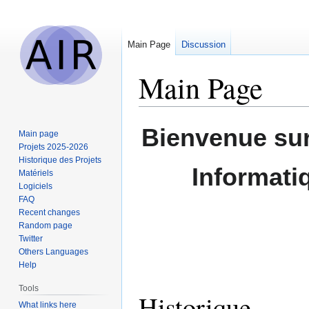
Main Page
Discussion
Main Page
Jump
Jump
Bienvenue sur 
Main page
to
to
Projets 2025-2026
navigation
search
Historique des Projets
Informati
Matériels
Logiciels
FAQ
Recent changes
Random page
Twitter
Others Languages
Help
Tools
Historique
What links here