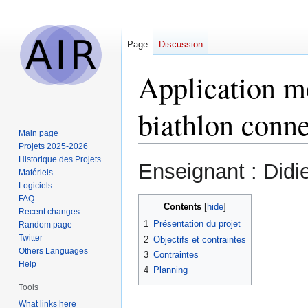
Page
Discussion
Application mo
biathlon conn
Main page
Projets 2025-2026
Historique des Projets
Jump
Jump
Enseignant : Di
Matériels
to
to
Logiciels
navigation
search
FAQ
Contents
Recent changes
1
Présentation du projet
Random page
Twitter
2
Objectifs et contraintes
Others Languages
3
Contraintes
Help
4
Planning
Tools
What links here