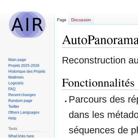
Page
Discussion
AutoPanoram
Jump
Jump
Reconstruction a
Main page
to
to
Projets 2025-2026
navigation
search
Historique des Projets
Fonctionnalités
Matériels
Logiciels
FAQ
Recent changes
Parcours des ré
Random page
Twitter
dans les métad
Others Languages
Help
séquences de pho
Tools
What links here