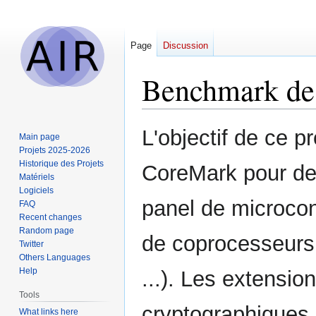
Page
Discussion
Benchmark de
Jump
Jump
L'objectif de ce p
Main page
to
to
Projets 2025-2026
navigation
search
Historique des Projets
CoreMark pour de
Matériels
Logiciels
panel de microcon
FAQ
Recent changes
Random page
de coprocesseurs 
Twitter
Others Languages
Help
...). Les extensio
Tools
cryptographiques,
What links here