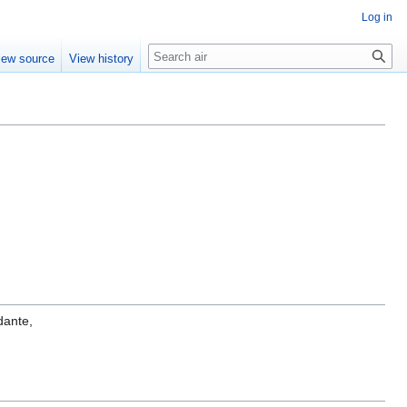
Log in
Search
iew source
View history
dante,