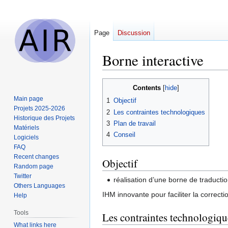
Page
Discussion
Borne interactive
Jump
Jump
Contents
to
to
Main page
1
Objectif
navigation
search
Projets 2025-2026
2
Les contraintes technologiques
Historique des Projets
3
Plan de travail
Matériels
4
Conseil
Logiciels
FAQ
Recent changes
Objectif
Random page
Twitter
réalisation d’une borne de traducti
Others Languages
IHM innovante pour faciliter la correct
Help
Tools
Les contraintes technologiqu
What links here