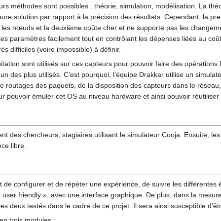
urs méthodes sont possibles : théorie, simulation, modélisation. La thé
ure solution par rapport à la précision des résultats. Cependant, la pr
les nœuds et la deuxième coûte cher et ne supporte pas les changement
les paramètres facilement tout en contrôlant les dépenses liées au c
difficiles (voire impossible) à définir.
oitation sont utilisés sur ces capteurs pour pouvoir faire des opératio
'un des plus utilisés. C’est pourquoi, l’équipe Drakkar utilise un simu
e routages des paquets, de la disposition des capteurs dans le réseau,
ur pouvoir émuler cet OS au niveau hardware et ainsi pouvoir réutiliser
ent des chercheurs, stagiaires utilisant le simulateur Cooja. Ensuite, le
nce libre.
ant de configurer et de répéter une expérience, de suivre les différentes 
e « user friendly », avec une interface graphique. De plus, dans la mesur
les deux testés dans le cadre de ce projet. Il sera ainsi susceptible d'êt
 en trois modules :