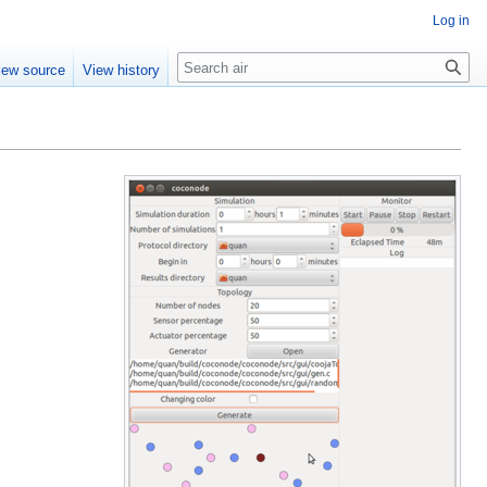
Log in
Search
iew source
View history