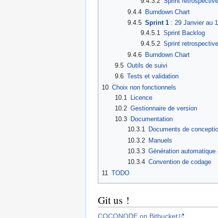
9.4.3.2
Sprint retrospectiv
9.4.4
Burndown Chart
9.4.5
Sprint 1
: 29 Janvier au 1
9.4.5.1
Sprint Backlog
9.4.5.2
Sprint retrospectiv
9.4.6
Burndown Chart
9.5
Outils de suivi
9.6
Tests et validation
10
Choix non fonctionnels
10.1
Licence
10.2
Gestionnaire de version
10.3
Documentation
10.3.1
Documents de concepti
10.3.2
Manuels
10.3.3
Génération automatique 
10.3.4
Convention de codage
11
TODO
Git us !
COCONODE on Bitbucket