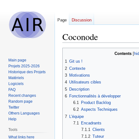
Page
Discussion
Coconode
Jump
Jump
Contents
to
to
Main page
1
Git us !
navigation
search
Projets 2025-2026
2
Contexte
Historique des Projets
3
Motivations
Matériels
4
Utilisateurs cibles
Logiciels
5
Description
FAQ
Recent changes
6
Fonctionnalités à développer
Random page
6.1
Product Backlog
Twitter
6.2
Aspects Techniques
Others Languages
7
L'équipe
Help
7.1
Encadrants
7.1.1
Clients
Tools
7.1.2
Tuteur
What links here