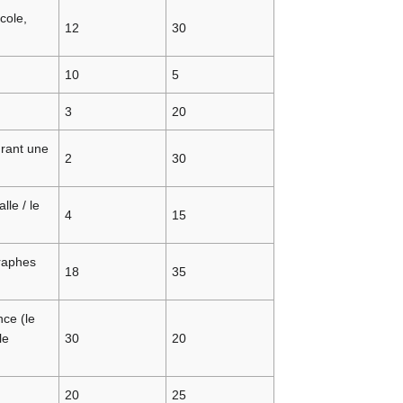
ocole,
12
30
10
5
3
20
urant une
2
30
lle / le
4
15
graphes
18
35
ce (le
le
30
20
20
25