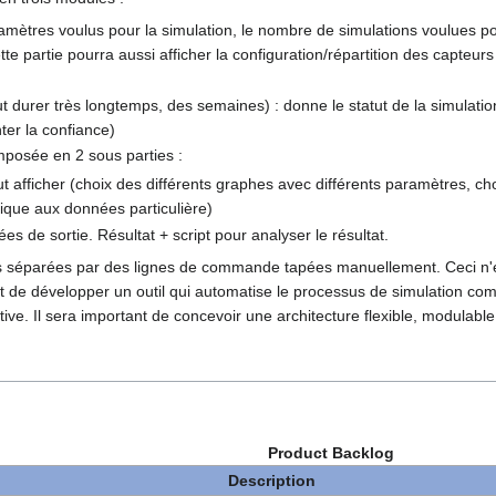
ramètres voulus pour la simulation, le nombre de simulations voulues pou
te partie pourra aussi afficher la configuration/répartition des capteurs 
peut durer très longtemps, des semaines) : donne le statut de la simulat
ter la confiance)
omposée en 2 sous parties :
t afficher (choix des différents graphes avec différents paramètres, cho
stique aux données particulière)
es de sortie. Résultat + script pour analyser le résultat.
pes séparées par des lignes de commande tapées manuellement. Ceci n'es
 de développer un outil qui automatise le processus de simulation compr
ctive. Il sera important de concevoir une architecture flexible, modulabl
Product Backlog
Description