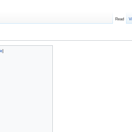
Read
V