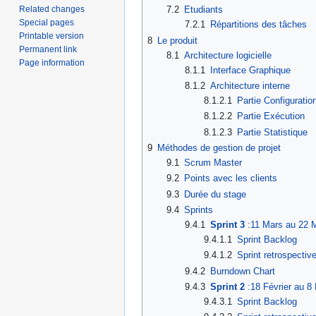
Related changes
7.2
Etudiants
Special pages
7.2.1
Répartitions des tâches
Printable version
8
Le produit
Permanent link
8.1
Architecture logicielle
Page information
8.1.1
Interface Graphique
8.1.2
Architecture interne
8.1.2.1
Partie Configuratio
8.1.2.2
Partie Exécution
8.1.2.3
Partie Statistique
9
Méthodes de gestion de projet
9.1
Scrum Master
9.2
Points avec les clients
9.3
Durée du stage
9.4
Sprints
9.4.1
Sprint 3
:11 Mars au 22 
9.4.1.1
Sprint Backlog
9.4.1.2
Sprint retrospectiv
9.4.2
Burndown Chart
9.4.3
Sprint 2
:18 Février au 8
9.4.3.1
Sprint Backlog