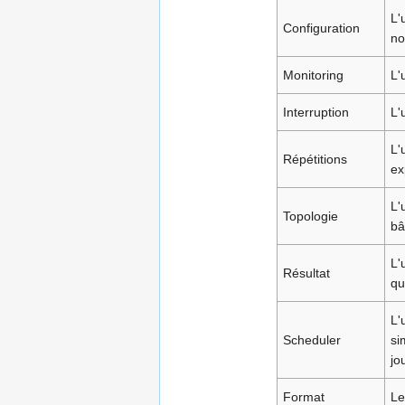
L'
Configuration
no
Monitoring
L'
Interruption
L'
L'
Répétitions
ex
L'
Topologie
bâ
L'
Résultat
qu
L'
Scheduler
si
jo
Format
Le