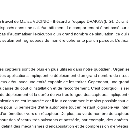
du travail de Malisa VUCINIC - thésard à l'équipe DRAKKA (LIG). Durant 
disposés dans une salle/un bâtiment. Le comportement étant basé sur
d'automatiser l'exécution d'un grand nombre de simulation, ce qui est
 seulement regroupées de manière cohérente par un parseur. L’utilisateu
. Les capteurs sont de plus en plus utilisés dans notre quotidien. Organ
 des applications impliquent le déploiement d'un grand nombre de nœ
ux et/ou avec une entité capable de les traiter. Cependant, une gran
à cause du coût d’installation et de raccordement. C’est pourquoi ils 
 du déploiement et la durée de vie très longue des capteurs impliquent 
ation en est impactée car il faut consommer le moins possible tout en
pour lui permettre d’être autonome tout en restant joignable via Intern
u, d’un émetteur vers un récepteur. De plus, au vu du nombre de capteu
pour des réseaux très puissants et possède, par exemple, des entêtes d
finit des mécanismes d’encapsulation et de compression d’en-têtes pe