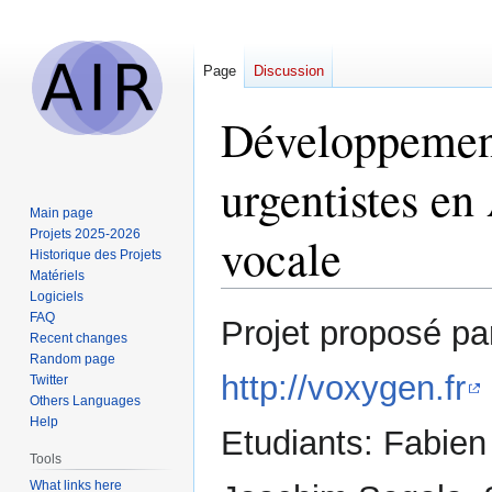
Page
Discussion
Développement
urgentistes en 
Main page
Projets 2025-2026
vocale
Historique des Projets
Matériels
Logiciels
Jump
Jump
FAQ
Projet proposé pa
Recent changes
to
to
Random page
navigation
search
http://voxygen.fr
Twitter
Others Languages
Help
Etudiants: Fabien
Tools
What links here