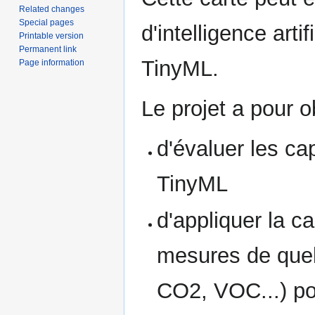
Related changes
Special pages
d'intelligence art
Printable version
Permanent link
TinyML.
Page information
Le projet a pour ob
d'évaluer les ca
TinyML
d'appliquer la c
mesures de queli
CO2, VOC...) pou