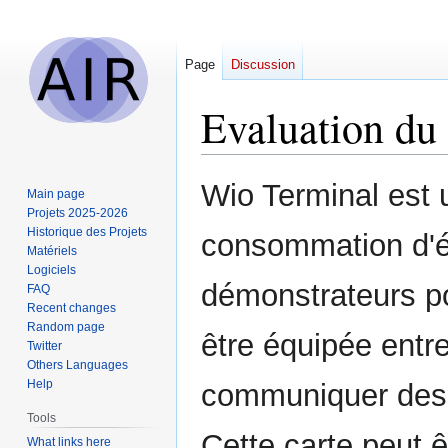
Page
Discussion
Evaluation du
Jump
Jump
Wio Terminal est
Main page
to
to
Projets 2025-2026
navigation
search
Historique des Projets
consommation d'én
Matériels
Logiciels
démonstrateurs po
FAQ
Recent changes
Random page
être équipée ent
Twitter
Others Languages
Help
communiquer des 
Tools
Cette carte peut 
What links here