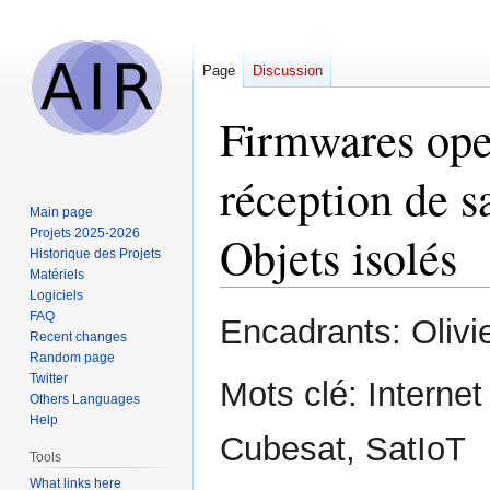
Page
Discussion
Firmwares ope
réception de sa
Main page
Projets 2025-2026
Objets isolés
Historique des Projets
Matériels
Logiciels
Jump
Jump
FAQ
Encadrants: Oli
Recent changes
to
to
Random page
navigation
search
Twitter
Mots clé: Interne
Others Languages
Help
Cubesat, SatIoT
Tools
What links here