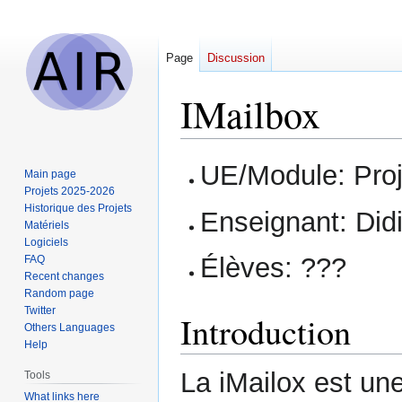
Page
Discussion
IMailbox
Jump
Jump
UE/Module: Pro
Main page
to
to
Projets 2025-2026
navigation
search
Historique des Projets
Enseignant: Did
Matériels
Logiciels
Élèves: ???
FAQ
Recent changes
Random page
Twitter
Introduction
Others Languages
Help
La iMailox est une 
Tools
What links here