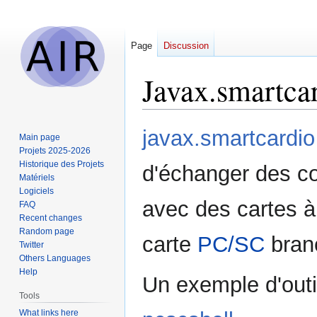
Page
Discussion
Javax.smartca
Jump
Jump
javax.smartcardio
Main page
to
to
Projets 2025-2026
navigation
search
Historique des Projets
d'échanger des 
Matériels
Logiciels
avec des cartes à
FAQ
Recent changes
Random page
carte
PC/SC
branc
Twitter
Others Languages
Help
Un exemple d'outil
Tools
What links here