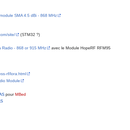
odule SMA 4.5 dBi - 868 MHz
com/site/
(STM32 ?)
 Radio - 868 or 915 MHz
avec le Module HopeRF RFM95
ss-rf/lora.html
dio Module
AS
pour
MBed
AS