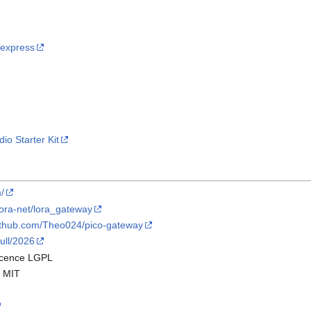
iexpress
o Starter Kit
/
Lora-net/lora_gateway
github.com/Theo024/pico-gateway
ull/2026
licence LGPL
e MIT