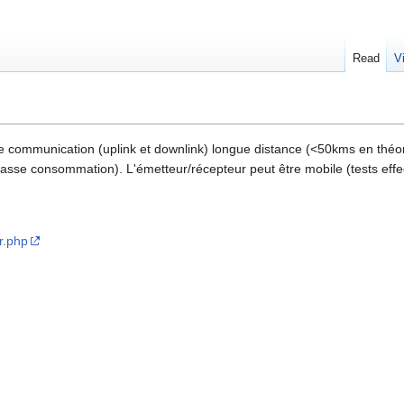
Read
V
 communication (uplink et downlink) longue distance (<50kms en théor
basse consommation). L'émetteur/récepteur peut être mobile (tests effe
r.php