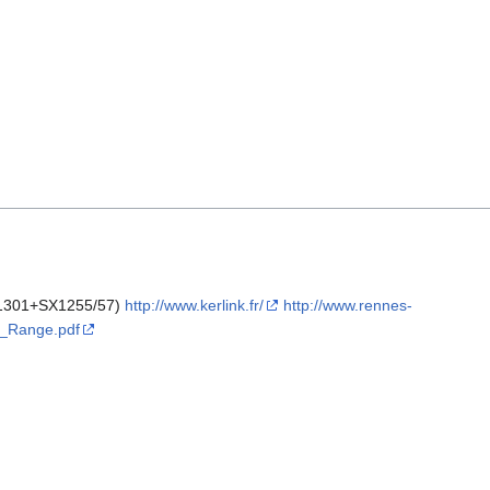
X1301+SX1255/57)
http://www.kerlink.fr/
http://www.rennes-
g_Range.pdf