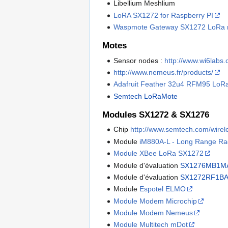
Libellium Meshlium
LoRA SX1272 for Raspberry PI
Waspmote Gateway SX1272 LoRa m
Motes
Sensor nodes :
http://www.wi6labs.
http://www.nemeus.fr/products/
Adafruit Feather 32u4 RFM95 LoRa
Semtech LoRaMote
Modules SX1272 & SX1276
Chip
http://www.semtech.com/wirele
Module
iM880A-L - Long Range Ra
Module XBee LoRa SX1272
Module d'évaluation
SX1276MB1M
Module d'évaluation
SX1272RF1B
Module
Espotel ELMO
Module Modem Microchip
Module Modem Nemeus
Module Multitech mDot