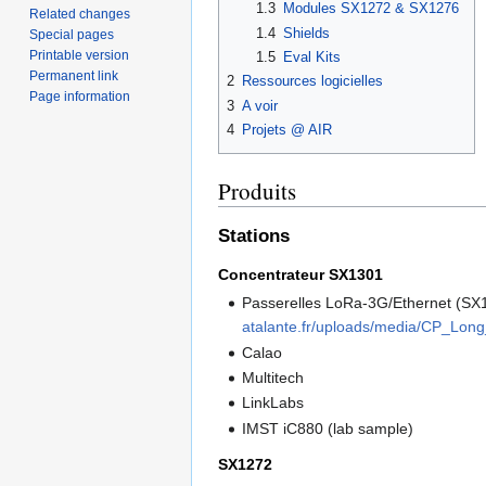
1.3
Modules SX1272 & SX1276
Related changes
1.4
Shields
Special pages
Printable version
1.5
Eval Kits
Permanent link
2
Ressources logicielles
Page information
3
A voir
4
Projets @ AIR
Produits
Stations
Concentrateur SX1301
Passerelles LoRa-3G/Ethernet (S
atalante.fr/uploads/media/CP_Lon
Calao
Multitech
LinkLabs
IMST iC880 (lab sample)
SX1272