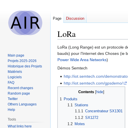
Page
Discussion
LoRa
Jump
Jump
LoRa (Long Range) est un protocole de
to
to
bauds) pour l'Internet des Choses (ie 
Main page
navigation
search
Power Wide Area Networks
)
Projets 2025-2026
Historique des Projets
Démos Semtech
Matériels
http://iot.semtech.com/demonstrato
Logiciels
FAQ
http://iot.semtech.com/gpsdemo/
Recent changes
Contents
Random page
Twitter
1
Produits
Others Languages
1.1
Stations
Help
1.1.1
Concentrateur SX1301
1.1.2
SX1272
Tools
1.2
Motes
What links here