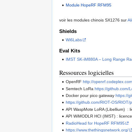
Module HopeRF RFM95
voir les modules chinois SX1276 sur
Al
Shields
Wi6Labs
Eval Kits
IMST SK-iM880A – Long Range Radi
Ressources logicielles
OpenRF
http://openrf.codeplex.com
Semtech LoRa
https://github.com/
Docker pour pico gateway
https://
https://github.com/RIOT-OS/RIOT/p
API WaspMote LoRA (Libellium) : 
API WiMODLR HCI (IMST) : licenc
RadioHead for HopeRF RFM95
https://www.thethingsnetwork.org/