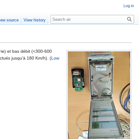
Log in
Search
iew source
View history
ie) et bas débit (<300-600
ctués jusqu'à 180 Km/h). (
Low