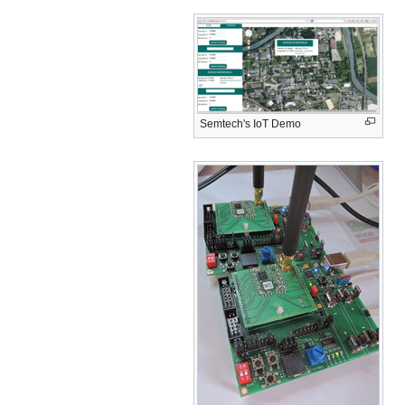
Semtech's IoT Demo