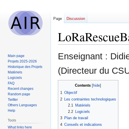
Page
Discussion
LoRaRescueBa
Jump
Jump
Enseignant : Di
Main page
to
to
Projets 2025-2026
navigation
search
Historique des Projets
(Directeur du CS
Matériels
Logiciels
FAQ
Contents
Recent changes
1
Objectif
Random page
2
Les contraintes technologiques
Twitter
2.1
Matériels
Others Languages
Help
2.2
Logiciels
3
Plan de travail
Tools
4
Conseils et indications
What links here