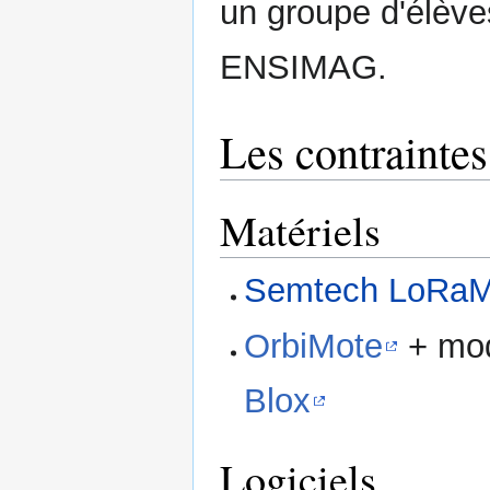
un groupe d'élève
ENSIMAG.
Les contrainte
Matériels
Semtech LoRaM
OrbiMote
+ mo
Blox
Logiciels