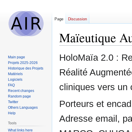
Page
Discussion
Maïeutique A
Jump
Jump
HoloMaïa 2.0 : Re
Main page
to
to
Projets 2025-2026
navigation
search
Historique des Projets
Réalité Augmentée
Matériels
Logiciels
cliniques vers un
FAQ
Recent changes
Random page
Porteurs et encad
Twitter
Others Languages
Help
Adresse email, pa
Tools
What links here