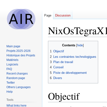
Page
Discussion
NixOsTegraX
Jump
Jump
Contents
Main page
to
to
Projets 2025-2026
1
Objectif
navigation
search
Historique des Projets
2
Les contraintes technologigues
Matériels
3
Plan de travail
Logiciels
4
Conseil
FAQ
5
Piste de développement
Recent changes
6
Divers
Random page
Twitter
Others Languages
Objectif
Help
Tools
What links here