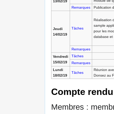
module de q
13/02/19
Remarques
Publication 
Réalisation 
sample appli
Tâches
Jeudi
pour les mo
14/02/19
database et 
Remarques
Tâches
Vendredi
15/02/19
Remarques
Lundi
Réunion ave
Tâches
18/02/19
Donsez au 
Compte rendu 
Membres : membre