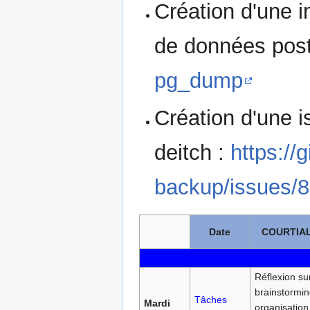
Création d'une 
de données pos
pg_dump
Création d'une i
deitch :
https://
backup/issues/
Date
COURTIAL
Réflexion sur
brainstormin
Tâches
Mardi
organisation