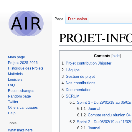
Page
Discussion
PROJET-INFO5
Jump
Jump
Contents
Main page
to
to
Projets 2025-2026
1
Projet contribution Jhipster
navigation
search
Historique des Projets
2
L'équipe
Matériels
3
Gestion de projet
Logiciels
4
Nos contributions
FAQ
5
Documentation
Recent changes
6
SCRUM
Random page
Twitter
6.1
Sprint 1 - Du 29/01/19 au 05/02/
Others Languages
6.1.1
Journal
Help
6.1.2
Compte rendu réunion 04 
6.2
Sprint 2 - Du 05/02/19 au 11/02/
Tools
6.2.1
Journal
What links here