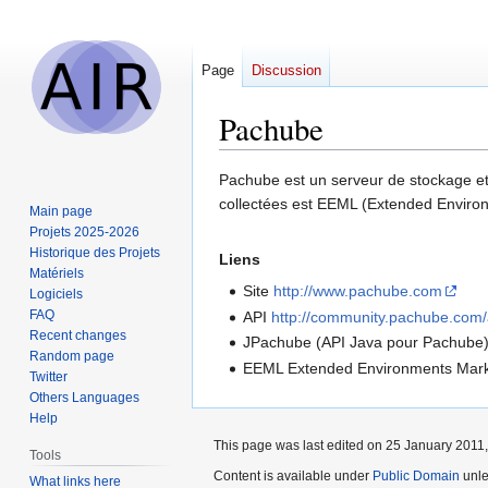
Page
Discussion
Pachube
Jump
Jump
Pachube est un serveur de stockage et 
to
to
collectées est EEML (Extended Envir
Main page
navigation
search
Projets 2025-2026
Historique des Projets
Liens
Matériels
Site
http://www.pachube.com
Logiciels
FAQ
API
http://community.pachube.com/
Recent changes
JPachube (API Java pour Pachube
Random page
EEML Extended Environments Ma
Twitter
Others Languages
Help
This page was last edited on 25 January 2011,
Tools
Content is available under
Public Domain
unle
What links here