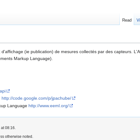
Read
V
d'affichage (ie publication) de mesures collectés par des capteurs. L
onments Markup Language).
api
)
http://code.google.com/p/jpachube/
rkup Language
http://www.eeml.org/
 at 08:16.
ss otherwise noted.