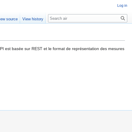
Log in
Search
iew source
View history
'API est basée sur REST et le format de représentation des mesures