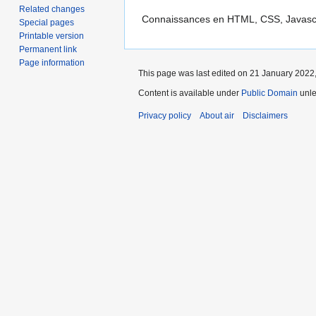
Related changes
Connaissances en HTML, CSS, Javascrip
Special pages
Printable version
Permanent link
Page information
This page was last edited on 21 January 2022,
Content is available under
Public Domain
unle
Privacy policy
About air
Disclaimers