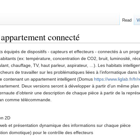
Read
V
 appartement connecté
tats équipés de dispositifs - capteurs et effecteurs - connectés à un p
bitants (ex: température, concentration de CO2, bruit, luminosité, réce
oulant, chauffage, TV, haut parleur, aspirateur, …). Les habitats intelli
urs de travailler sur les problématiques liées à l’informatique dans le
le contenant un appartement intelligent (Domus
https://www.liglab.fr/f
ppartement. Deux versions seront à développer à partir d’un même plan
nternaute d’obtenir une description de chaque pièce à partir de la représ
e plan comme télécommande.
en 2D
 web et présentation dynamique des informations sur chaque pièce
stion domotique) pour le contrôle des effecteurs