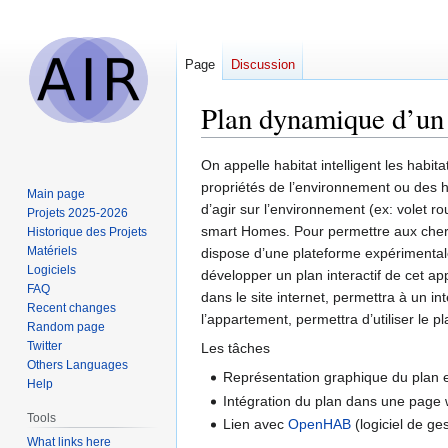
Page
Discussion
Plan dynamique d’un
Jump
Jump
On appelle habitat intelligent les habi
to
to
propriétés de l’environnement ou des ha
Main page
navigation
search
d’agir sur l’environnement (ex: volet r
Projets 2025-2026
smart Homes. Pour permettre aux cherche
Historique des Projets
Matériels
dispose d’une plateforme expérimenta
Logiciels
développer un plan interactif de cet a
FAQ
dans le site internet, permettra à un i
Recent changes
l’appartement, permettra d’utiliser l
Random page
Twitter
Les tâches
Others Languages
Représentation graphique du plan 
Help
Intégration du plan dans une page
Tools
Lien avec
OpenHAB
(logiciel de ge
What links here