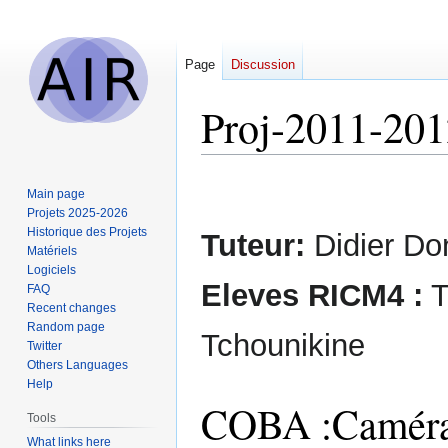
Page
Discussion
Proj-2011-20
Jump
Jump
Main page
to
to
Projets 2025-2026
navigation
search
Historique des Projets
Tuteur:
Didier D
Matériels
Logiciels
Eleves RICM4 :
T
FAQ
Recent changes
Random page
Tchounikine
Twitter
Others Languages
Help
COBA :Caméra 
Tools
What links here