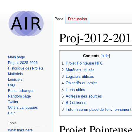
Page
Discussion
Proj-2012-20
Jump
Jump
Contents
Main page
to
to
Projets 2025-2026
1
Projet Pointeuse NFC
navigation
search
Historique des Projets
2
Matériels utilisés
Matériels
3
Logiciels utilisés
Logiciels
4
Objectifs du projet
FAQ
5
Liens utiles
Recent changes
6
Adresse des sources
Random page
Twitter
7
BD utilisées
Others Languages
8
Tuto mise en place de l'environnement
Help
Tools
Projet Pointeu
What links here