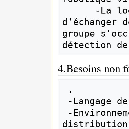
      -La logiciel doit être capable 
d’échanger d
groupe s'occ
4.Besoins non f
 . 

 -Langage de programmation Python 

 -Environnement système Linux, 
distribution