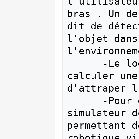
l’utilisateu
bras . Un de
dit de détec
l'objet dans                     
l'environnem
      -Le logiciel doit être capable de 
calculer une
d'attraper l
      -Pour des soucis de précision, Un 
simulateur d
permettant d
robotique vi