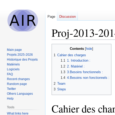
Page
Discussion
Proj-2013-20
Jump
Jump
Contents
Main page
to
to
Projets 2025-2026
1
Cahier des charges
navigation
search
Historique des Projets
1.1
1. Introduction :
Matériels
1.2
2. Matériel :
Logiciels
1.3
3.Besoins fonctionnels :
FAQ
1.4
4.Besoins non fonctionnels :
Recent changes
2
Team
Random page
Twitter
3
Steps
Others Languages
Help
Cahier des cha
Tools
What links here