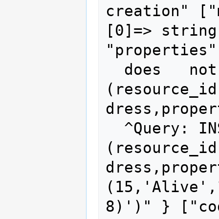
creation" ["
[0]=> string
"properties"
  does   not exist LINE 1: ...rces 
(resource_id
dress,proper
  ^Query: INSERT INTO resources 
(resource_id
dress,proper
(15,'Alive',