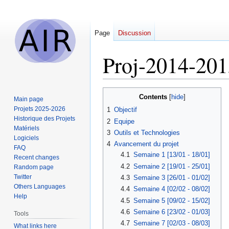
Page
Discussion
Proj-2014-201
Jump
Jump
Contents
Main page
to
to
Projets 2025-2026
1
Objectif
navigation
search
Historique des Projets
2
Equipe
Matériels
3
Outils et Technologies
Logiciels
4
Avancement du projet
FAQ
4.1
Semaine 1 [13/01 - 18/01]
Recent changes
4.2
Semaine 2 [19/01 - 25/01]
Random page
Twitter
4.3
Semaine 3 [26/01 - 01/02]
Others Languages
4.4
Semaine 4 [02/02 - 08/02]
Help
4.5
Semaine 5 [09/02 - 15/02]
4.6
Semaine 6 [23/02 - 01/03]
Tools
4.7
Semaine 7 [02/03 - 08/03]
What links here