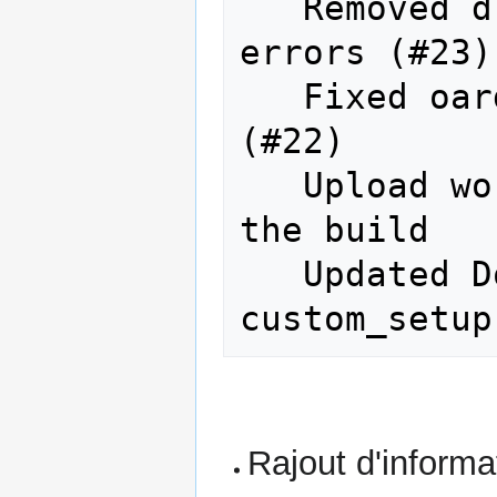
   Removed drawgantt-svg permissions 
errors (#23)
   Fixed oardocker init subcommand 
(#22)

   Upload workdir to containers during 
the build

   Updated Dockerfiles to execute 
Rajout d'informa