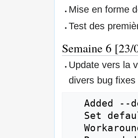
Mise en forme de
Test des premièr
Semaine 6 [23/0
Update vers la v
divers bug fixes 
   Added --debug option

   Set default docker API to 1.15 (#25)

   Workaround phpphadmin apache install
