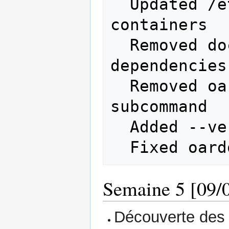
  Updated /etc/hosts when reseting 
containers

  Removed dockerpty package from 
dependencies

  Removed oardocker ssh/ssh-config 
subcommand

  Added --verbose option

Semaine 5 [09/0
Découverte des 