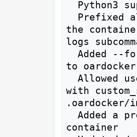
  Python3 support

  Prefixed all container outputs with 
the containe
logs subcomm
  Added --force-rm and --pull options 
to oardocker
  Allowed user to build custom images 
with custom_
.oardocker/i
  Added a proper way to shutdown 
container
