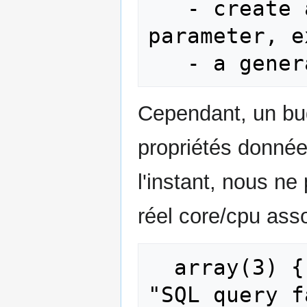
   - create a resource (without custom 
parameter, e
Cependant, un bu
propriétés donnée
l'instant, nous n
réel core/cpu ass
  array(3) { ["title"]=> string(40) 
"SQL query f