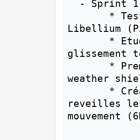
  - Sprint 1 (03/02 -> 08/02)

       * Tests de communications avec 
Libellium (P
       * Etudier les facteurs de 
glissement t
       * Premiere manipulation des 
weather shie
       * Création d'un application qui 
reveilles le
mouvement (6