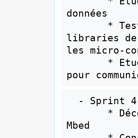
       * Etudes de la sécurisation des 
données

       * Tester et comprendre les 
libraries de
les micro-co
       * Etudes et codage de LoRA Mote 
  - Sprint 4 (23/02 -> 01/03)

       * Découverte des cartes LoRA 
Mbed

       * Construction préliminaire des 