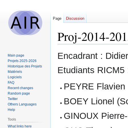
Page
Discussion
Proj-2014-20
Jump
Jump
Encadrant : Didie
Main page
to
to
Projets 2025-2026
navigation
search
Historique des Projets
Etudiants RICM5 
Matériels
Logiciels
FAQ
PEYRE Flavien (
Recent changes
Random page
BOEY Lionel (S
Twitter
Others Languages
Help
GINOUX Pierre-
Tools
What links here