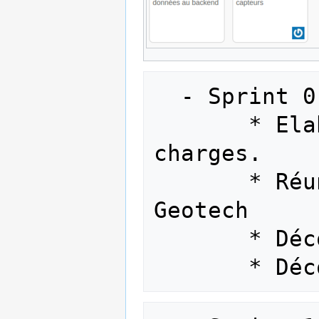
  - Sprint 0 (27/01 -> 02/02)

       * Elaboration du cahier des 
charges.

       * Réunion avec les profs de 
Geotech 

       * Découvert des cartes Libellium
