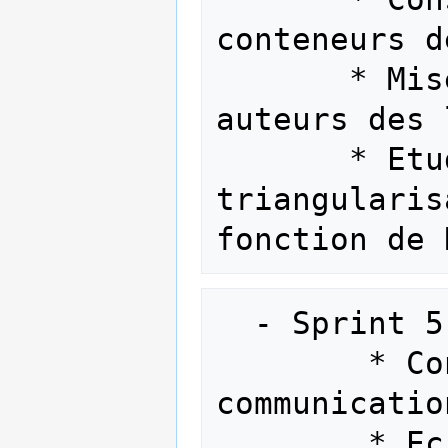
conteneurs d
       * Mise en relation avec les 
auteurs des 
       * Etudes d'une thèse sur la 
triangularis
  - Sprint 5 (02/03-> 08/03)

        * Conception d'un protocole de 
communicatio
        * Ecriture des libraries pour 