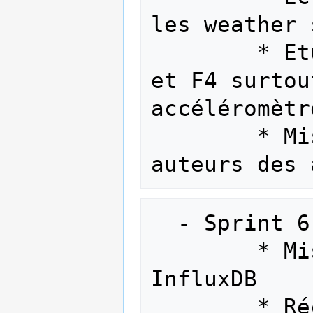
les weather 
        * Etude de STM32 Discovery F3 
et F4 surtou
accéléromètr
        * Mise en relation avec les 
  - Sprint 6 (09/03-> 15/03)

        * Mise en place de Grafana et 
InfluxDB

        * Récuperation des données à 