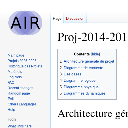
Page
Discussion
Proj-2014-20
Jump
Jump
Contents
Main page
to
to
Projets 2025-2026
1
Architecture générale du projet
navigation
search
Historique des Projets
2
Diagramme de contexte
Matériels
3
Use cases
Logiciels
4
Diagramme logique
FAQ
5
Diagramme physique
Recent changes
6
Diagrammes dynamiques
Random page
Twitter
Others Languages
Architecture gé
Help
Tools
What links here