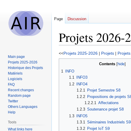
Page
Discussion
Projets 2026-
Jump
Jump
<<
Projets 2025-2026
|
Projets
|
Projet
Main page
to
to
Projets 2025-2026
Contents
navigation
search
Historique des Projets
1
INFO
Matériels
1.1
INFO3
Logiciels
1.2
INFO4
FAQ
1.2.1
Projet Semestre S8
Recent changes
Random page
1.2.2
Propositions de projets S
Twitter
1.2.2.1
Affectations
Others Languages
1.2.3
Soutenance projet S8
Help
1.3
INFO5
1.3.1
Séminaires Industriels S9
Tools
1.3.2
Projet IoT S9
What links here