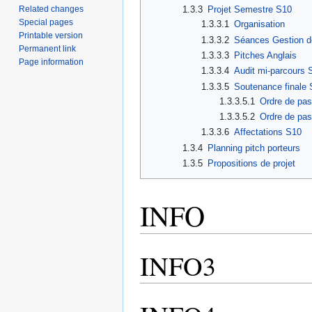
Related changes
1.3.3
Projet Semestre S10
Special pages
1.3.3.1
Organisation
Printable version
1.3.3.2
Séances Gestion d
Permanent link
1.3.3.3
Pitches Anglais
Page information
1.3.3.4
Audit mi-parcours 
1.3.3.5
Soutenance finale
1.3.3.5.1
Ordre de pa
1.3.3.5.2
Ordre de pa
1.3.3.6
Affectations S10
1.3.4
Planning pitch porteurs
1.3.5
Propositions de projet
INFO
INFO3