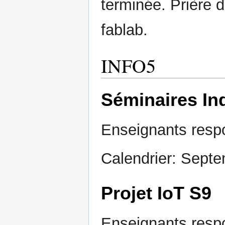
terminée. Prière d
fablab.
INFO5
Séminaires Ind
Enseignants resp
Calendrier: Sept
Projet IoT S9
Enseignants resp