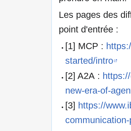
Les pages des dif
point d'entrée :
[1] MCP :
https:
started/intro
[2] A2A :
https:
new-era-of-agent
[3]
https://www.
communication-p