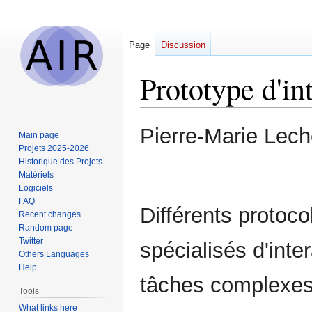
Page
Discussion
Prototype d'in
Jump
Jump
Pierre-Marie Lech
Main page
to
to
Projets 2025-2026
navigation
search
Historique des Projets
Matériels
Logiciels
FAQ
Différents protoc
Recent changes
Random page
Twitter
spécialisés d'inte
Others Languages
Help
tâches complexes
Tools
What links here