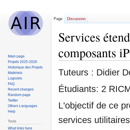
Page
Discussion
Services éten
composants i
Main page
Projets 2025-2026
Historique des Projets
Jump
Jump
Tuteurs : Didier
Matériels
to
to
Logiciels
navigation
search
FAQ
Étudiants: 2 RIC
Recent changes
Random page
Twitter
L'objectif de ce p
Others Languages
Help
services utilitair
Tools
What links here