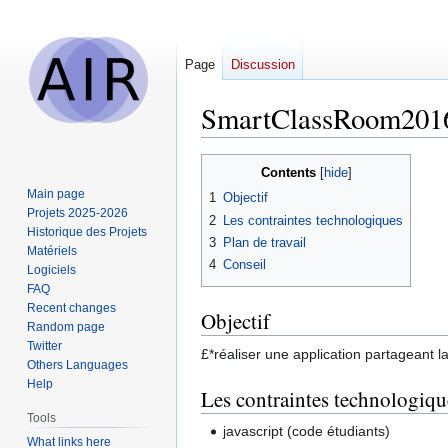
Page
Discussion
SmartClassRoom201
Jump
Jump
Contents
to
to
Main page
1
Objectif
navigation
search
Projets 2025-2026
2
Les contraintes technologiques
Historique des Projets
3
Plan de travail
Matériels
4
Conseil
Logiciels
FAQ
Recent changes
Objectif
Random page
Twitter
£*réaliser une application partageant la
Others Languages
Help
Les contraintes technologiqu
Tools
javascript (code étudiants)
What links here