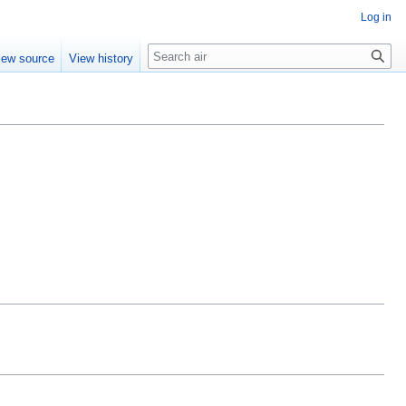
Log in
Search
iew source
View history