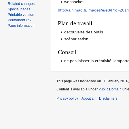
websocket,
Related changes
Special pages
http://air.imag.fr/images/e/e8/Proj-2
Printable version
Permanent link
Plan de travail
Page information
découverte des outils
scénarisation
Conseil
ne pas laisser la créativité l’emporte
This page was last edited on 11 January 2016,
Content is available under
Public Domain
unle
Privacy policy
About air
Disclaimers