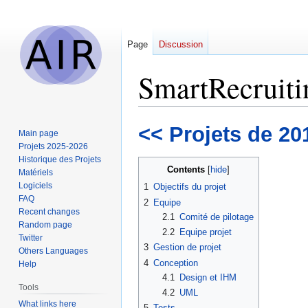
Page
Discussion
SmartRecruiti
Jump
Jump
<< Projets de 20
Main page
to
to
Projets 2025-2026
navigation
search
Historique des Projets
Contents
Matériels
Logiciels
1
Objectifs du projet
FAQ
2
Equipe
Recent changes
2.1
Comité de pilotage
Random page
2.2
Equipe projet
Twitter
3
Gestion de projet
Others Languages
4
Conception
Help
4.1
Design et IHM
Tools
4.2
UML
What links here
5
Tests