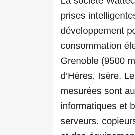
La société Wattec
prises intelligent
développement po
consommation élec
Grenoble (9500 m2
d’Hères, Isère. L
mesurées sont aus
informatiques et b
serveurs, copieur