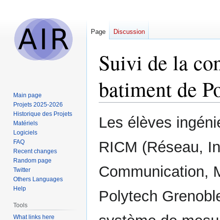
Page
Discussion
Suivi de la co
batiment de P
Main page
Projets 2025-2026
Historique des Projets
Jump
Jump
Les élèves ingén
Matériels
to
to
Logiciels
navigation
search
FAQ
RICM (Réseau, In
Recent changes
Random page
Communication, M
Twitter
Others Languages
Help
Polytech Grenobl
Tools
What links here