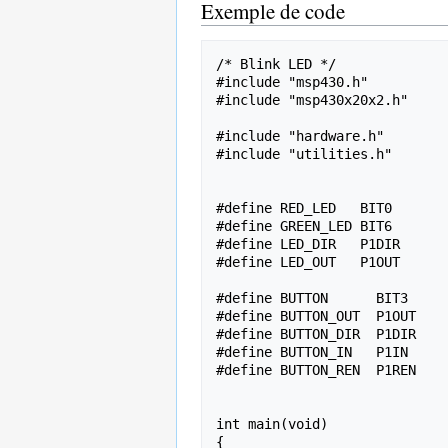
Exemple de code
/* Blink LED */

#include "msp430.h"

#include "msp430x20x2.h"

#include "hardware.h"

#include "utilities.h"

#define RED_LED   BIT0

#define GREEN_LED BIT6

#define LED_DIR   P1DIR

#define LED_OUT   P1OUT

#define BUTTON      BIT3

#define BUTTON_OUT  P1OUT

#define BUTTON_DIR  P1DIR

#define BUTTON_IN   P1IN

#define BUTTON_REN  P1REN

int main(void)

{
