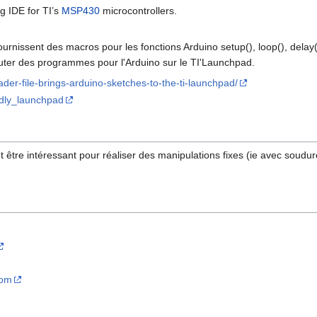
ng IDE for TI’s
MSP430
microcontrollers.
ournissent des macros pour les fonctions Arduino setup(), loop(), delay(),
uter des programmes pour l'Arduino sur le TI'Launchpad.
der-file-brings-arduino-sketches-to-the-ti-launchpad/
endly_launchpad
t être intéressant pour réaliser des manipulations fixes (ie avec sou
com