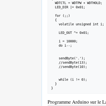
  WDTCTL = WDTPW + WDTHOLD;             // Stop watchdog timer

  LED_DIR |= 0x01;                        // Set P1.0 to output direction

  for (;;)

  {

    volatile unsigned int i;            // volatile to prevent optimization

    LED_OUT ^= 0x01;                      // Toggle P1.0 using exclusive-OR

    i = 10000;                          // SW Delay

    do i--;

    sendByte('.');

    //sendByte(13);

    //sendByte(10);

    while (i != 0);

  }

Programme Arduino sur le 