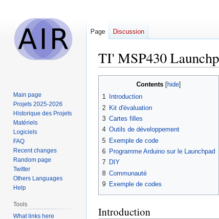
Page
Discussion
TI' MSP430 Launchp
Jump
Jump
Contents
to
to
Main page
1
Introduction
navigation
search
Projets 2025-2026
2
Kit d'évaluation
Historique des Projets
3
Cartes filles
Matériels
4
Outils de développement
Logiciels
5
Exemple de code
FAQ
Recent changes
6
Programme Arduino sur le Launchpad
Random page
7
DIY
Twitter
8
Communauté
Others Languages
9
Exemple de codes
Help
Tools
Introduction
What links here