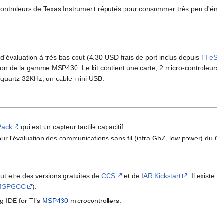
troleurs de Texas Instrument réputés pour consommer très peu d'énergi
 d'évaluation à très bas cout (4.30 USD frais de port inclus depuis
TI eS
on de la gamme MSP430. Le kit contient une carte, 2 micro-controleur
quartz 32KHz, un cable mini USB.
Pack
qui est un capteur tactile capacitif
ur l'évaluation des communications sans fil (infra GhZ, low power) d
t etre des versions gratuites de
CCS
et de
IAR Kickstart
. Il existe
MSPGCC
).
ng IDE for TI’s
MSP430
microcontrollers.