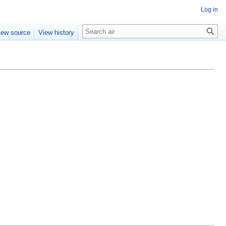
Log in
Search
iew source
View history