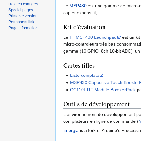
Related changes
Le
MSP430
est une gamme de micro-con
Special pages
capteurs sans fil, ...
Printable version
Permanent link
Kit d'évaluation
Page information
Le
TI' MSP430 Launchpad
est un kit
micro-controleurs très bas consommati
gamme (10 GPIO, 8ch 10-bit ADC), un 
Cartes filles
Liste complète
MSP430 Capacitive Touch Booster
CC110L RF Module BoosterPack
po
Outils de développement
L'environnement de developpement peu
compilateurs en ligne de commande (
Energia
is a fork of Arduino’s Processi