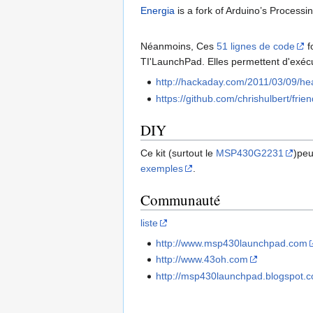
Energia
is a fork of Arduino’s Processi
Néanmoins, Ces
51 lignes de code
f
TI'LaunchPad. Elles permettent d'exéc
http://hackaday.com/2011/03/09/hea
https://github.com/chrishulbert/fri
DIY
Ce kit (surtout le
MSP430G2231
)peu
exemples
.
Communauté
liste
http://www.msp430launchpad.com
http://www.43oh.com
http://msp430launchpad.blogspot.