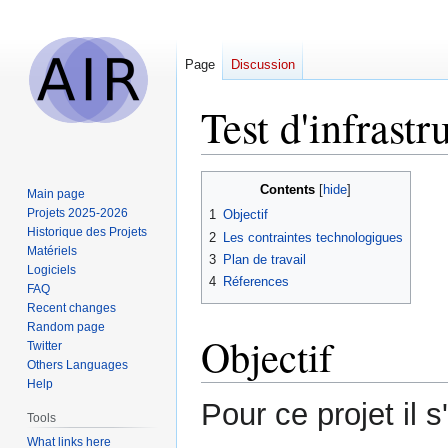
Page
Discussion
Test d'infrast
Jump
Jump
Contents
Main page
to
to
Projets 2025-2026
1
Objectif
navigation
search
Historique des Projets
2
Les contraintes technologigues
Matériels
3
Plan de travail
Logiciels
4
Réferences
FAQ
Recent changes
Random page
Objectif
Twitter
Others Languages
Help
Pour ce projet il 
Tools
What links here