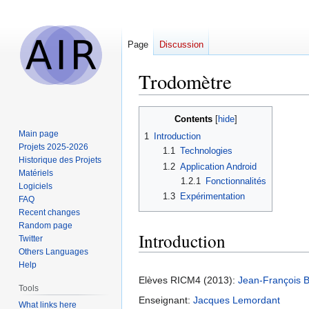
Page
Discussion
Trodomètre
Jump
Jump
Contents
to
to
Main page
1
Introduction
navigation
search
Projets 2025-2026
1.1
Technologies
Historique des Projets
1.2
Application Android
Matériels
1.2.1
Fonctionnalités
Logiciels
1.3
Expérimentation
FAQ
Recent changes
Random page
Introduction
Twitter
Others Languages
Help
Elèves RICM4 (2013):
Jean-François 
Tools
Enseignant:
Jacques Lemordant
What links here