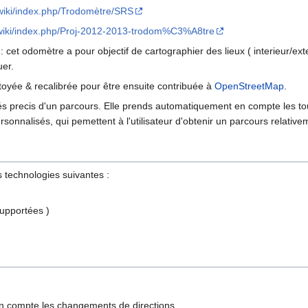
iawiki/index.php/Trodomètre/SRS
iawiki/index.php/Proj-2012-2013-trodom%C3%A8tre
: cet odomètre a pour objectif de cartographier des lieux ( interieur/ex
uer.
ttoyée & recalibrée pour être ensuite contribuée à
OpenStreetMap
.
vés precis d'un parcours. Elle prends automatiquement en compte les to
rsonnalisés, qui pemettent à l'utilisateur d'obtenir un parcours relativ
s technologies suivantes :
supportées )
en compte les changements de directions