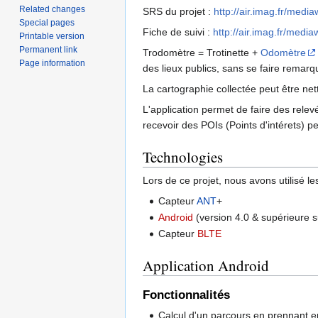
Related changes
SRS du projet :
http://air.imag.fr/med
Special pages
Fiche de suivi :
http://air.imag.fr/med
Printable version
Permanent link
Trodomètre = Trotinette +
Odomètre
Page information
des lieux publics, sans se faire remarq
La cartographie collectée peut être ne
L'application permet de faire des rele
recevoir des POIs (Points d'intérets) pe
Technologies
Lors de ce projet, nous avons utilisé le
Capteur
ANT
+
Android
(version 4.0 & supérieure 
Capteur
BLTE
Application Android
Fonctionnalités
Calcul d'un parcours en prennant 