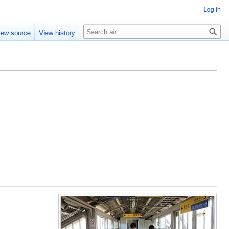
Log in
Search
iew source
View history