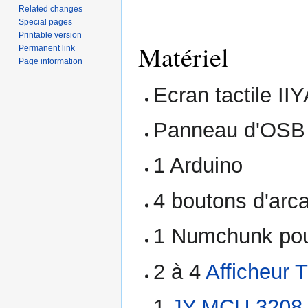
Related changes
Special pages
Printable version
Matériel
Permanent link
Page information
Ecran tactile I
Panneau d'OSB 
1 Arduino
4 boutons d'arc
1 Numchunk pour
2 à 4
Afficheur
1
JY-MCU 3208 L