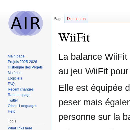
Page
Discussion
WiiFit
Jump
Jump
La balance WiiFit
Main page
to
to
Projets 2025-2026
navigation
search
Historique des Projets
au jeu WiiFit pour
Matériels
Logiciels
FAQ
Elle est équipée 
Recent changes
Random page
peser mais égalem
Twitter
Others Languages
Help
personne sur la b
Tools
What links here