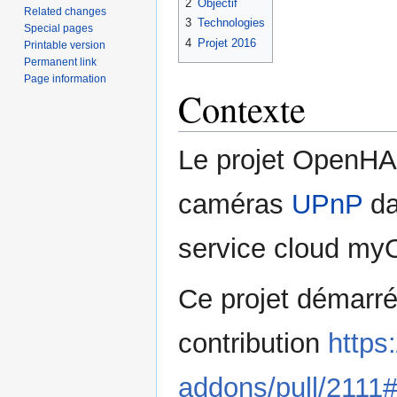
2
Objectif
Related changes
3
Technologies
Special pages
4
Projet 2016
Printable version
Permanent link
Page information
Contexte
Le projet OpenHA
caméras
UPnP
da
service cloud m
Ce projet démarré 
contribution
https
addons/pull/211