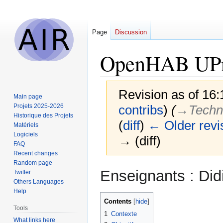
Page
Discussion
OpenHAB UP
Revision as of 16
Main page
Projets 2025-2026
contribs
)
(
→‎Techn
Historique des Projets
(
diff
)
← Older revi
Matériels
Logiciels
→ (diff)
FAQ
Recent changes
Random page
Jump
Jump
Enseignants : Did
Twitter
to
to
Others Languages
navigation
search
Help
Contents
Tools
1
Contexte
What links here