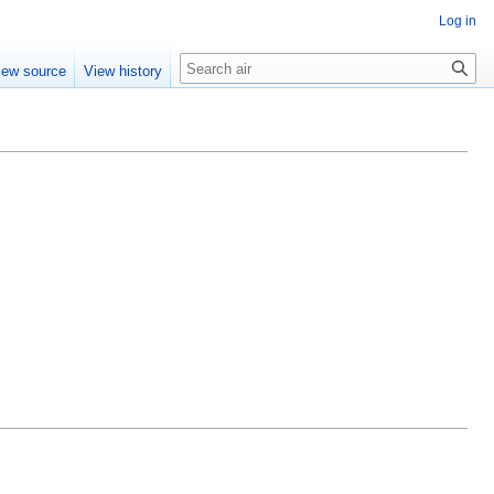
Log in
Search
iew source
View history