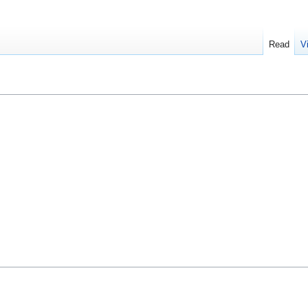
Read
V