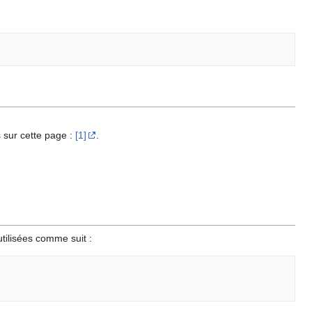
s sur cette page :
[1]
.
utilisées comme suit :