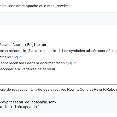
es liens entre Apache et le mod_rewrite :
vé avec
RewriteEngine on
.
sion rationnelle,
$
à la fin de celle-ci. Les symboles utilisés sont décrit
its ici :
[2]
.
les sont recensées dans la documentation :
[3]
.
accéder aux variables de serveur.
gle de redirection à l'aide des directives RewriteCond et RewriteRule, 
<expression de comparaison>
