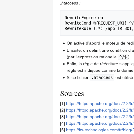
.htaccess :
RewriteEngine on

RewriteCond %{REQUEST_URI} ^/
On active d’abord le moteur de redi
Ensuite, on définit une condition d’
(par l'expression rationelle
^/$
).
Enfin, la règle de réécriture s’appliqu
règle est indiquée comme la dernièr
Si ce fichier
.htaccess
est utilis
Sources
[1]
https://httpd.apache.org/docs/2.2/fr
[2]
https://httpd.apache.org/docs/2.2/fr/
[3]
https://httpd.apache.org/docs/2.2/f
[4]
https://httpd.apache.org/docs/2.2/fr/
[5]
https://itx-technologies.com/fr/blo