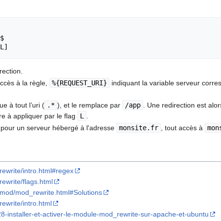
$

rection.
accès à la règle,
%{REQUEST_URI}
indiquant la variable serveur corres
e à tout l’uri (
.*
), et le remplace par
/app
. Une redirection est al
e à appliquer par le flag
L
.
é pour un serveur hébergé à l'adresse
monsite.fr
, tout accès à
mon
/rewrite/intro.html#regex
rewrite/flags.html
r/mod/mod_rewrite.html#Solutions
rewrite/intro.html
g/28-installer-et-activer-le-module-mod_rewrite-sur-apache-et-ubuntu