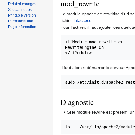
mod_rewrite
Related changes
Special pages
Le module Apache de rewriting d’url se 
Printable version
fichier
.htaccess
.
Permanent link
Page information
Pour l’activer, il faut ajouter ces quelq
<ifModule mod_rewrite.c>

RewriteEngine On

Il faut alors redémarrer le serveur Apa
Diagnostic
Si le module rewrite est présent, un