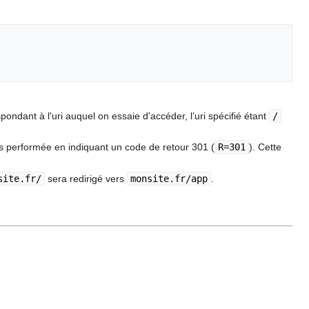
pondant à l'uri auquel on essaie d'accéder, l’uri spécifié étant
/
ors performée en indiquant un code de retour 301 (
R=301
). Cette
site.fr/
sera redirigé vers
monsite.fr/app
.