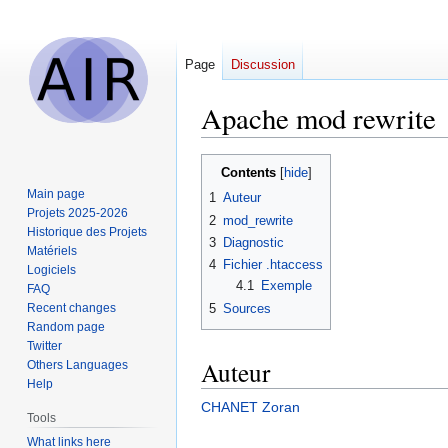
Page
Discussion
Apache mod rewrite
Jump
Jump
Contents
to
to
Main page
1
Auteur
navigation
search
Projets 2025-2026
2
mod_rewrite
Historique des Projets
3
Diagnostic
Matériels
4
Fichier .htaccess
Logiciels
4.1
Exemple
FAQ
5
Sources
Recent changes
Random page
Twitter
Auteur
Others Languages
Help
CHANET Zoran
Tools
What links here