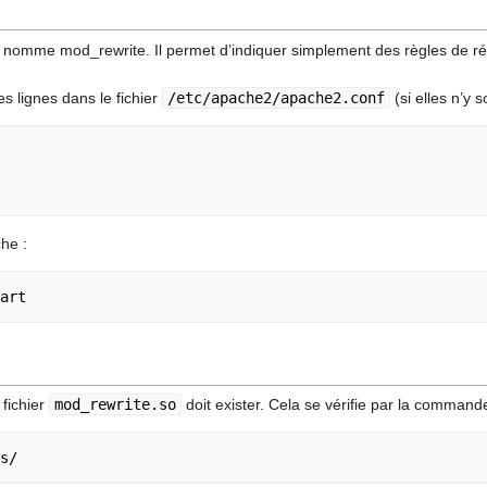
nomme mod_rewrite. Il permet d’indiquer simplement des règles de réécri
ues lignes dans le fichier
/etc/apache2/apache2.conf
(si elles n’y s
che :
 fichier
mod_rewrite.so
doit exister. Cela se vérifie par la command