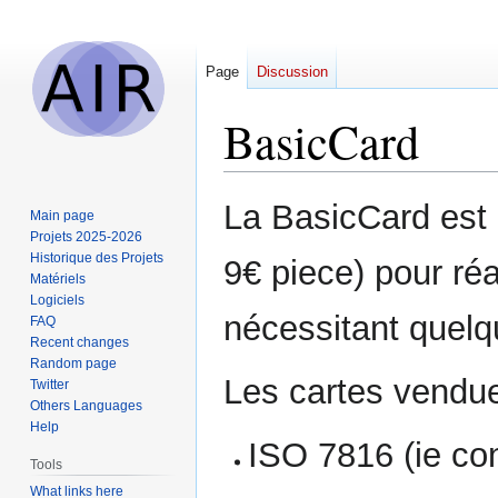
Page
Discussion
BasicCard
Jump
Jump
La BasicCard est
Main page
to
to
Projets 2025-2026
navigation
search
Historique des Projets
9€ piece) pour réa
Matériels
Logiciels
nécessitant quelq
FAQ
Recent changes
Random page
Les cartes vendu
Twitter
Others Languages
Help
ISO 7816 (ie con
Tools
What links here