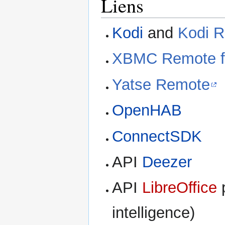
Liens
Kodi
and
Kodi R
XBMC Remote fo
Yatse Remote
OpenHAB
ConnectSDK
API
Deezer
API
LibreOffice
p
intelligence)