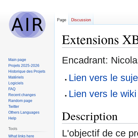
Page
Discussion
Extensions X
Jump
Jump
Encadrant: Nicola
Main page
to
to
Projets 2025-2026
navigation
search
Historique des Projets
Lien vers le suj
Matériels
Logiciels
FAQ
Lien vers le wiki
Recent changes
Random page
Twitter
Description
Others Languages
Help
Tools
L'objectif de ce p
What links here