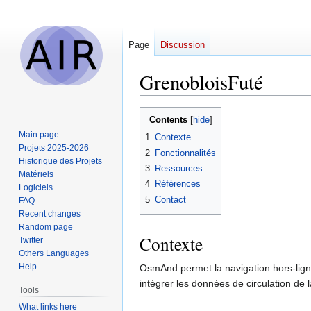
Page
Discussion
GrenobloisFuté
Jump
Jump
Contents
to
to
Main page
1
Contexte
navigation
search
Projets 2025-2026
2
Fonctionnalités
Historique des Projets
3
Ressources
Matériels
4
Références
Logiciels
5
Contact
FAQ
Recent changes
Random page
Contexte
Twitter
Others Languages
Help
OsmAnd permet la navigation hors-li
intégrer les données de circulation d
Tools
What links here