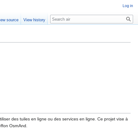
Log in
Search
iew source
View history
tiliser des tuiles en ligne ou des services en ligne. Ce projet vise à
reffon OsmAnd.