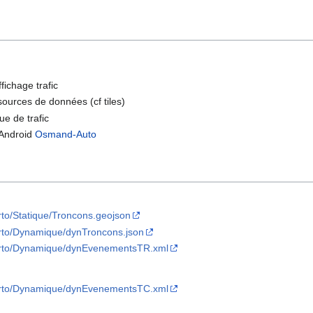
ichage trafic
sources de données (cf tiles)
ue de trafic
r Android
Osmand-Auto
arto/Statique/Troncons.geojson
Carto/Dynamique/dynTroncons.json
/Carto/Dynamique/dynEvenementsTR.xml
/Carto/Dynamique/dynEvenementsTC.xml