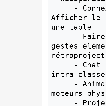
     - Connexion smartphone - Table --> 
Afficher le 
une table

     - Faire bouger des objets avec des 
gestes éléme
rétroproject
     - Chat permettant la communication 
intra classe 
     - Animation de figures avec 
moteurs phys
     - Projection 3D (pour effet 