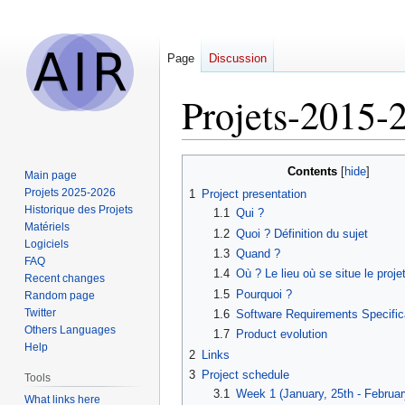
Page
Discussion
Projets-2015
Jump
Jump
Contents
Main page
to
to
Projets 2025-2026
1
Project presentation
navigation
search
Historique des Projets
1.1
Qui ?
Matériels
1.2
Quoi ? Définition du sujet
Logiciels
1.3
Quand ?
FAQ
1.4
Où ? Le lieu où se situe le proje
Recent changes
1.5
Pourquoi ?
Random page
Twitter
1.6
Software Requirements Specific
Others Languages
1.7
Product evolution
Help
2
Links
3
Project schedule
Tools
3.1
Week 1 (January, 25th - February
What links here