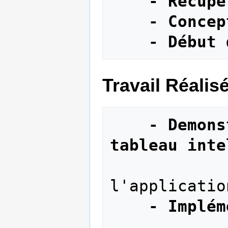
- Récupé
- Concep
- Début 
Travail Réalis
- Demons
tableau inte
            - Prise en main de 
l'application
- Implém
            - Développement du chat en 