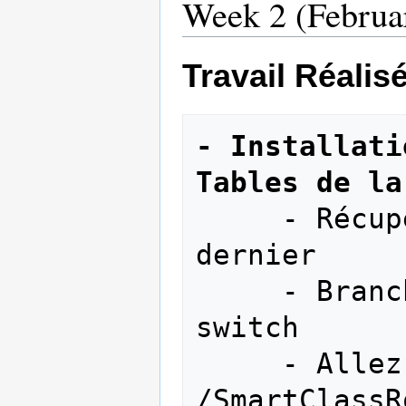
Week 2 (Februar
Travail Réalis
- Installati
Tables de la
     - Récupération du code de l'an 
dernier

     - Brancher les machines sur un 
switch

     - Allez dans le projet 
/SmartClassR