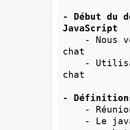
- Début du d
JavaScript
    - Nous voulions mettre en place un 
chat 

    - Utilisation du JAVASCRIPT pour le 
chat

- Définition
    - Réunion avec les DUTs

    - Le javascript est t'il possible 