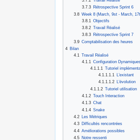
3.7.2
Travail Réalisé
3.7.3
Rétrospective Sprint 6
3.8
Week 8 (March, 9st - March, 17t
3.8.1
Objectifs
3.8.2
Travail Réalisé
3.8.3
Rétrospective Sprint 7
3.9
Comptabilisation des heures
4
Bilan
4.1
Travail Réalisé
4.1.1
Configuration Dynamique
4.1.1.1
Tutoriel implémenta
4.1.1.1.1
L'existant
4.1.1.1.2
L'évolution
4.1.1.2
Tutoriel utilisation
4.1.2
Touch Interaction
4.1.3
Chat
4.1.4
Snake
4.2
Les Métriques
4.3
Difficultés rencontrées
4.4
Améliorations possibles
4.5
Notre ressenti