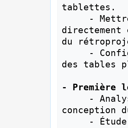
tablettes.

     - Mettre les cours du prof 
directement 
du rétroproj
     - Configuration de la localisation 
des tables p
- Première l
     - Analyser le code pour voir la 
conception d
     - Étude du ping pong
