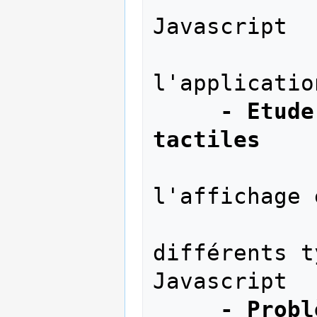
Javascript 

            - Intégration du chat dans 
l'applicatio
- Etude
tactiles 
            - Analyse du code de 
l'affichage 
            - Recherche et analyse de 
différents t
Javascript

- Probl