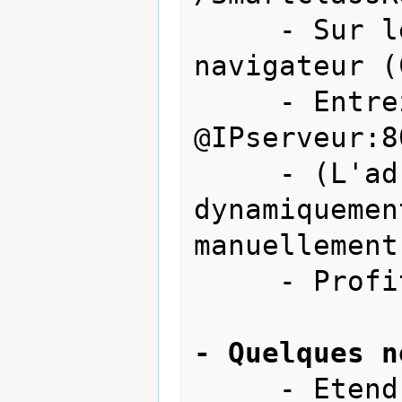
     - Sur les 3 tables ouvrir un 
navigateur (
     - Entrez dans le navigateur : 
@IPserveur:80
     - (L'adresse est mise 
dynamiquemen
manuellement)
     - Profitez ....

- Quelques n
     - Etendre le "screen" à des 