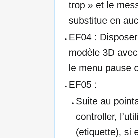
trop » et le mes
substitue en auc
EF04 : Disposer
modèle 3D avec p
le menu pause ou
EF05 :
Suite au point
controller, l’u
(etiquette), si