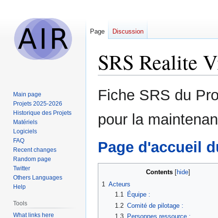
Page
Discussion
SRS Realite Vi
Jump
Jump
Fiche SRS du Proj
Main page
to
to
Projets 2025-2026
navigation
search
Historique des Projets
pour la maintenan
Matériels
Logiciels
FAQ
Page d'accueil d
Recent changes
Random page
Twitter
Contents
Others Languages
1
Acteurs
Help
1.1
Équipe :
Tools
1.2
Comité de pilotage :
What links here
1.3
Personnes ressource :