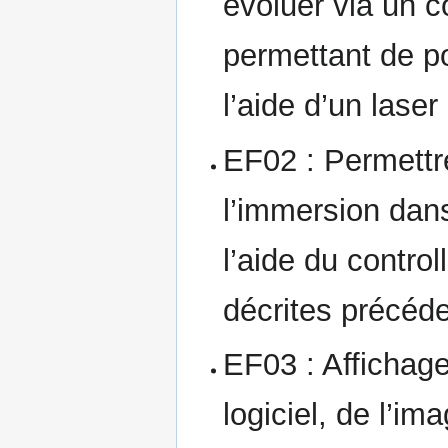
évoluer via un c
permettant de po
l’aide d’un lase
EF02 : Permettre
l’immersion dans
l’aide du control
décrites précéde
EF03 : Affichag
logiciel, de l’i