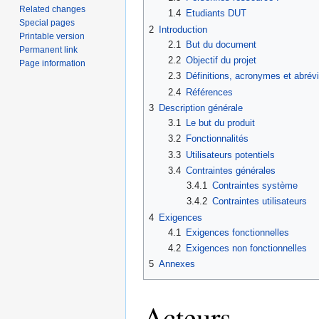
Related changes
1.4
Etudiants DUT
Special pages
2
Introduction
Printable version
2.1
But du document
Permanent link
2.2
Objectif du projet
Page information
2.3
Définitions, acronymes et abrévi
2.4
Références
3
Description générale
3.1
Le but du produit
3.2
Fonctionnalités
3.3
Utilisateurs potentiels
3.4
Contraintes générales
3.4.1
Contraintes système
3.4.2
Contraintes utilisateurs
4
Exigences
4.1
Exigences fonctionnelles
4.2
Exigences non fonctionnelles
5
Annexes
Acteurs