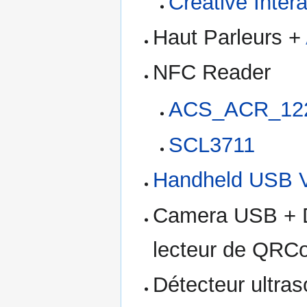
Creative Inter
Haut Parleurs +
NFC Reader
ACS_ACR_12
SCL3711
Handheld USB V
Camera USB + Di
lecteur de QRC
Détecteur ultras