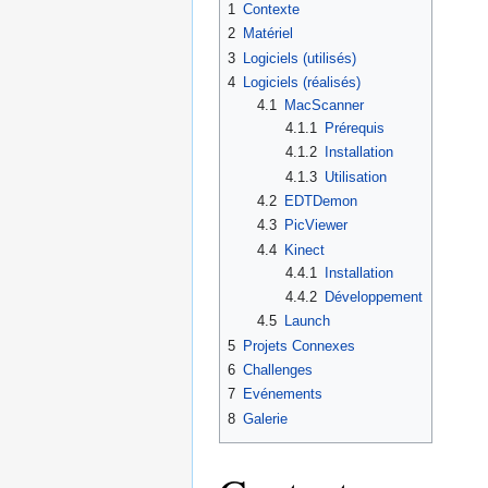
1
Contexte
2
Matériel
3
Logiciels (utilisés)
4
Logiciels (réalisés)
4.1
MacScanner
4.1.1
Prérequis
4.1.2
Installation
4.1.3
Utilisation
4.2
EDTDemon
4.3
PicViewer
4.4
Kinect
4.4.1
Installation
4.4.2
Développement
4.5
Launch
5
Projets Connexes
6
Challenges
7
Evénements
8
Galerie