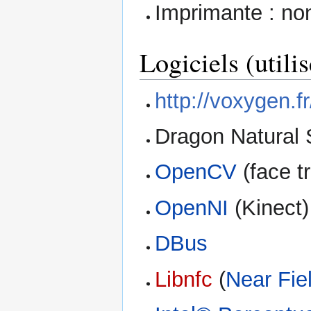
Imprimante : non
Logiciels (utilis
http://voxygen.f
Dragon Natural
OpenCV
(face t
OpenNI
(Kinect)
DBus
Libnfc
(
Near Fie