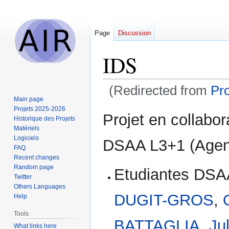
Page
Discussion
IDS
(Redirected from
Pro
Main page
Projets 2025-2026
Jump
Jump
Projet en collabo
Historique des Projets
to
to
Matériels
navigation
search
Logiciels
DSAA L3+1 (Agen
FAQ
Recent changes
Random page
Etudiantes DS
Twitter
Others Languages
DUGIT-GROS
,
Help
Tools
BATTAGLIA
,
Ju
What links here