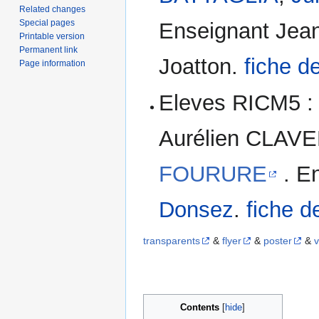
Related changes
Special pages
Enseignant Jean
Printable version
Permanent link
Joatton.
fiche de
Page information
Eleves RICM5 
Aurélien CLAVE
FOURURE
. E
Donsez
.
fiche d
transparents
&
flyer
&
poster
&
v
Contents