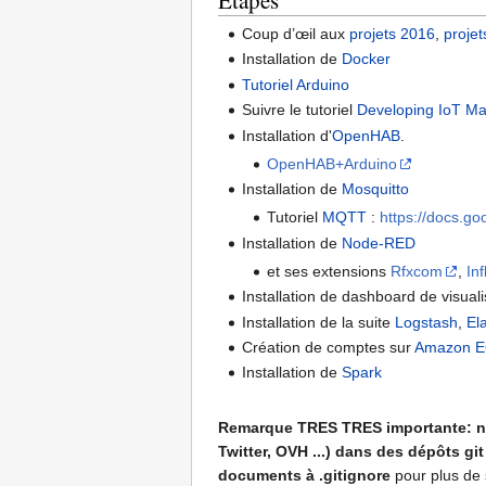
Coup d’œil aux
projets 2016
,
proje
Installation de
Docker
Tutoriel Arduino
Suivre le tutoriel
Developing IoT Ma
Installation d'
OpenHAB
.
OpenHAB+Arduino
Installation de
Mosquitto
Tutoriel
MQTT
:
https://docs.
Installation de
Node-RED
et ses extensions
Rfxcom
,
In
Installation de dashboard de visual
Installation de la suite
Logstash
,
El
Création de comptes sur
Amazon 
Installation de
Spark
Remarque TRES TRES importante: ne 
Twitter, OVH ...) dans des dépôts git
documents à .gitignore
pour plus de 