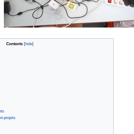
Contents
ets
i-projets