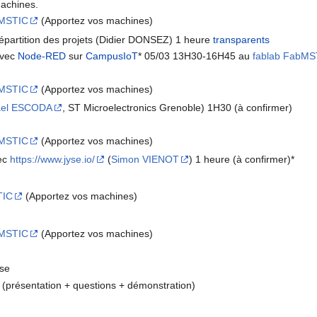
achines.
bMSTIC
(Apportez vos machines)
 répartition des projets (Didier DONSEZ) 1 heure
transparents
avec
Node-RED
sur
CampusIoT
* 05/03 13H30-16H45 au
fablab FabMS
bMSTIC
(Apportez vos machines)
ael ESCODA
, ST Microelectronics Grenoble) 1H30 (à confirmer)
bMSTIC
(Apportez vos machines)
vec
https://www.jyse.io/
(
Simon VIENOT
) 1 heure (à confirmer)*
TIC
(Apportez vos machines)
bMSTIC
(Apportez vos machines)
èse
présentation + questions + démonstration)