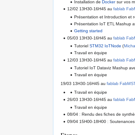
Installation de
Docker
sur vos m
12/02 13H30-16H45 au
fablab Fa
Présentation et Introduction et
Présentation IoT ETL Mashup 
Getting started
05/03 13H30-16H45 au
fablab Fa
Tutoriel
STM32 IoTNode
(
Mich
Travail en équipe
12/03 13H30-16H45 au
fablab Fa
Tutoriel IoT Dataviz Mashup a
Travail en équipe
19/03 13H30-16H45 au
fablab FabMS
Travail en équipe
26/03 13H30-16H45 au
fablab Fa
Travail en équipe
08/04 : Rendu des fiches de synth
09/04 15H00-18H00 : Soutenances (
Etapes