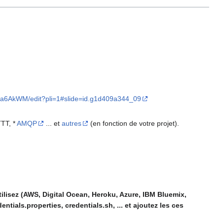
Ga6AkWM/edit?pli=1#slide=id.g1d409a344_09
TTT, *
AMQP
... et
autres
(en fonction de votre projet).
lisez (AWS, Digital Ocean, Heroku, Azure, IBM Bluemix,
tials.properties, credentials.sh, ... et ajoutez les ces