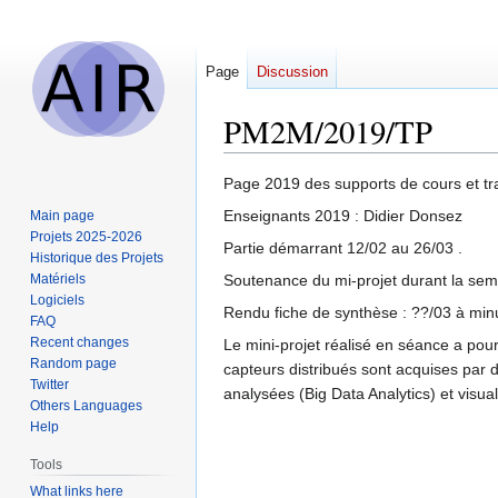
Page
Discussion
PM2M/2019/TP
Jump
Jump
Page 2019 des supports de cours et tr
to
to
Enseignants 2019 : Didier Donsez
Main page
navigation
search
Projets 2025-2026
Partie démarrant 12/02 au 26/03 .
Historique des Projets
Matériels
Soutenance du mi-projet durant la sem
Logiciels
Rendu fiche de synthèse : ??/03 à minu
FAQ
Recent changes
Le mini-projet réalisé en séance a pour
Random page
capteurs distribués sont acquises par 
Twitter
analysées (Big Data Analytics) et visua
Others Languages
Help
Tools
What links here