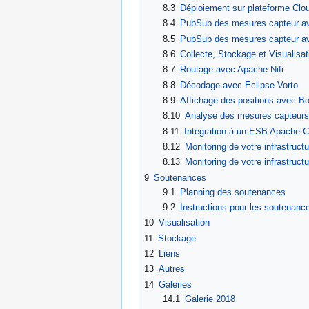
8.3
Déploiement sur plateforme Clo
8.4
PubSub des mesures capteur a
8.5
PubSub des mesures capteur a
8.6
Collecte, Stockage et Visualisa
8.7
Routage avec Apache Nifi
8.8
Décodage avec Eclipse Vorto
8.9
Affichage des positions avec Bo
8.10
Analyse des mesures capteurs
8.11
Intégration à un ESB Apache 
8.12
Monitoring de votre infrastruct
8.13
Monitoring de votre infrastru
9
Soutenances
9.1
Planning des soutenances
9.2
Instructions pour les soutenance
10
Visualisation
11
Stockage
12
Liens
13
Autres
14
Galeries
14.1
Galerie 2018