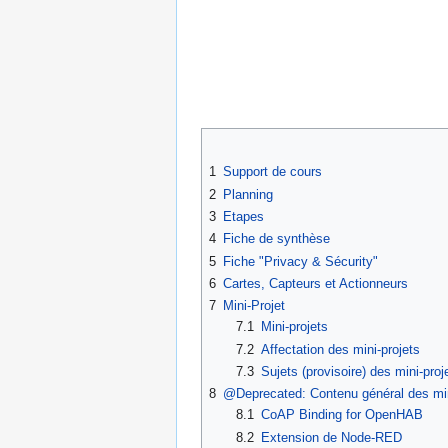
1
Support de cours
2
Planning
3
Etapes
4
Fiche de synthèse
5
Fiche "Privacy & Sécurity"
6
Cartes, Capteurs et Actionneurs
7
Mini-Projet
7.1
Mini-projets
7.2
Affectation des mini-projets
7.3
Sujets (provisoire) des mini-proj
8
@Deprecated: Contenu général des min
8.1
CoAP Binding for OpenHAB
8.2
Extension de Node-RED