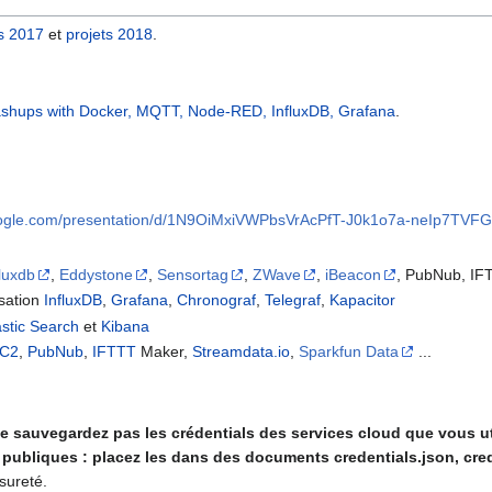
ts 2017
et
projets 2018
.
shups with Docker, MQTT, Node-RED, InfluxDB, Grafana
.
google.com/presentation/d/1N9OiMxiVWPbsVrAcPfT-J0k1o7a-neIp7TVF
fluxdb
,
Eddystone
,
Sensortag
,
ZWave
,
iBeacon
, PubNub, IF
isation
InfluxDB
,
Grafana
,
Chronograf
,
Telegraf
,
Kapacitor
astic Search
et
Kibana
EC2
,
PubNub
,
IFTTT
Maker,
Streamdata.io
,
Sparkfun Data
...
sauvegardez pas les crédentials des services cloud que vous uti
 publiques : placez les dans des documents credentials.json, creden
sureté.