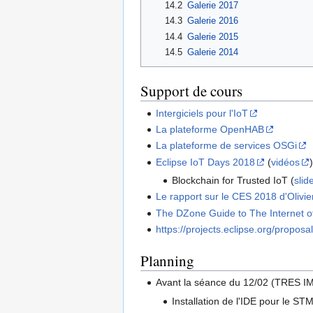
14.2
Galerie 2017
14.3
Galerie 2016
14.4
Galerie 2015
14.5
Galerie 2014
Support de cours
Intergiciels pour l'IoT
La plateforme OpenHAB
La plateforme de services OSGi
Eclipse IoT Days 2018
(
vidéos
)
Blockchain for Trusted IoT (
slid
Le rapport sur le CES 2018 d'Olivie
The DZone Guide to The Internet o
https://projects.eclipse.org/proposals
Planning
Avant la séance du 12/02 (TRES
Installation de l'IDE pour le ST