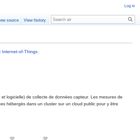
Log in
Search
iew source
View history
 Internet-of-Things
.
le et logicielle) de collecte de données capteur. Les mesures de
es hébergés dans un cluster sur un cloud public pour y être