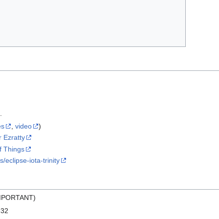
.
es
,
video
)
r Ezratty
f Things
/eclipse-iota-trinity
 IMPORTANT)
M32